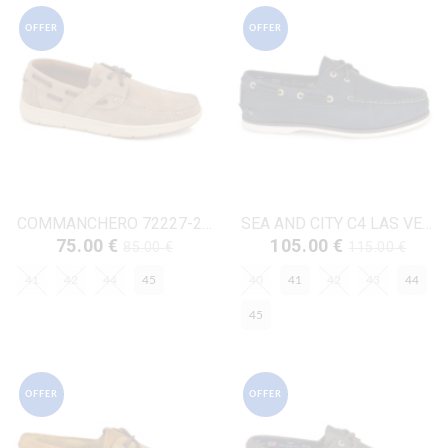
OFFER
OFFER
COMMANCHERO 72227-228 ΜΠΕΖ ΔΕΡΜΑ-NUBUK
SEA AND CITY C4 LAS VEGAS/W ΜΠΛΕ ΔΕΡΜΑ
75.00 €
105.00 €
85.00 €
115.00 €
41
42
44
45
40
41
42
43
44
45
OFFER
OFFER