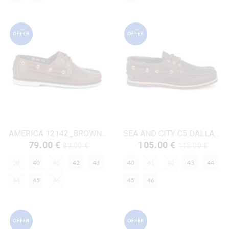
OFFER
OFFER
AMERICA 12142_BROWN Καφέ Δέρμα
SEA AND CITY C5 DALLAS2_BROWN Καφέ Δέρμα
79.00 €
105.00 €
89.00 €
115.00 €
39
40
41
42
43
40
41
42
43
44
44
45
46
45
46
OFFER
OFFER