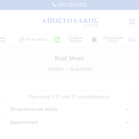
210 3216322
Παράδοση
Πληρωμή Με
Δ
Άτοκες Δόσεις
BoxNow
Klarna
Απ
Boat Shoes
ΑΡΧΙΚΗ
Boat Shoes
Προϊόντα 1-21 από 21 αποτελέσματα