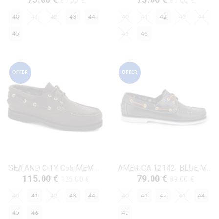
85.00 €
85.00 €
40
41
42
43
44
40
41
42
43
44
45
45
46
OFFER
OFFER
SEA AND CITY C55 MEMPHIS BROWN-Καφέ Δέρμα
AMERICA 12142_BLUE Μπλε Δέρμα
115.00 €
79.00 €
125.00 €
89.00 €
40
41
42
43
44
40
41
42
43
44
45
46
45