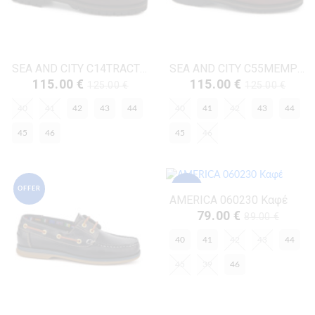
SEA AND CITY C14TRACTOR Καφέ
SEA AND CITY C55MEMPHIS Κονιάκ
115.00 €
115.00 €
125.00 €
125.00 €
40
41
42
43
44
40
41
42
43
44
45
46
45
46
OFFER
OFFER
AMERICA 060230 Καφέ
79.00 €
89.00 €
40
41
42
43
44
45
39
46