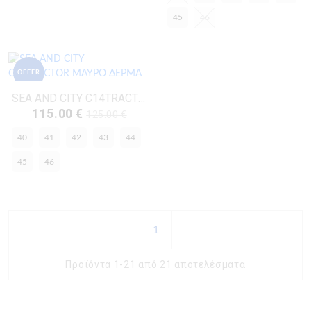
45
46
OFFER
SEA AND CITY C14TRACTOR ΜΑΥΡΟ ΔΕΡΜΑ
115.00 €
125.00 €
40
41
42
43
44
45
46
1
Προϊόντα 1-21 από 21 αποτελέσματα