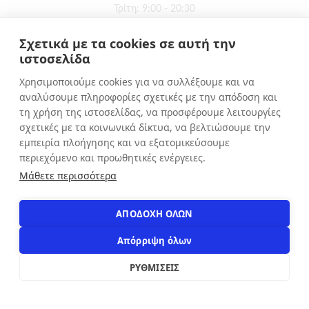
Τρίτη: 9:00 - 20:30
Τετάρτη: 9:00 - 16:00
Σχετικά με τα cookies σε αυτή την
Πέμπτη: 9:00 - 20:30
ιστοσελίδα
Παρασκευή: 9:00 - 20:30
Χρησιμοποιούμε cookies για να συλλέξουμε και να
Σάββατο: 9:00 - 16:00
αναλύσουμε πληροφορίες σχετικές με την απόδοση και
Κυριακή: ΚΛΕΙΣΤΑ
τη χρήση της ιστοσελίδας, να προσφέρουμε λειτουργίες
σχετικές με τα κοινωνικά δίκτυα, να βελτιώσουμε την
εμπειρία πλοήγησης και να εξατομικεύσουμε
ΕΠΙΚΟΙΝΩΝΙΑ
περιεχόμενο και προωθητικές ενέργειες.
Αιόλου 71, Αθήνα, 10551
Μάθετε περισσότερα
+30 210 3216322
info@apostolakosshoes.gr
ΑΠΟΔΟΧΗ ΟΛΩΝ
Απόρριψη όλων
ΦΙΛΤΡΑ
ΡΥΘΜΙΣΕΙΣ